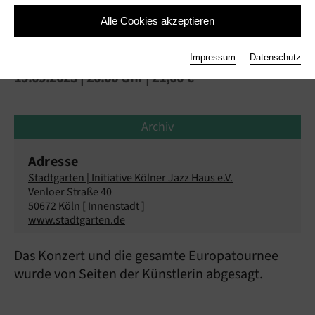
Alle Cookies akzeptieren
Abgesagt: Nia Wyn
Impressum
Datenschutz
19.09.2025 | 20:00 Uhr
| 21,00 €
Archiv
Adresse
Stadtgarten | Initiative Kölner Jazz Haus e.V.
Venloer Straße 40
50672 Köln [ Innenstadt ]
www.stadtgarten.de
Das Konzert und die gesamte Europatournee
wurde von Seiten der Künstlerin abgesagt.