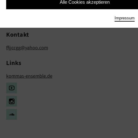
Alle Cookies akzeptieren
Francisco C. Goldschmidt
Musik
Impressum
Kontakt
ffjjccgg@yahoo.com
Links
kommas-ensemble.de