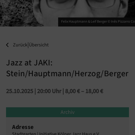
Felix Hauptmann & Leif Berger © Inês Pizzarro Cor
|
Zurück
Übersicht
Jazz at JAKI:
Stein/Hauptmann/Herzog/Berger
25.10.2025 | 20:00 Uhr
| 8,00 € – 18,00 €
Archiv
Adresse
Stadtgarten | Initiative Kölner Jazz Haus e.V.