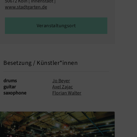
50672 Köln [ Innenstadt ]
www.stadtgarten.de
Veranstaltungsort
Besetzung / Künstler*innen
drums
Jo Beyer
guitar
Axel Zajac
saxophone
Florian Walter