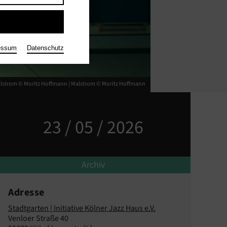
essum
Datenschutz
lstrom © Moritz Hoffmann |
Malstrom © Moritz Hoffmann
23 / 05 / 2026
Archiv
Adresse
Stadtgarten | Initiative Kölner Jazz Haus e.V.
Venloer Straße 40