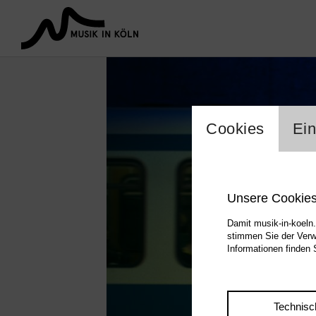
Einstel
Cookies
Ein
Unsere Cookie
Damit musik-in-koeln.
stimmen Sie der Verw
Informationen finden 
Technisc