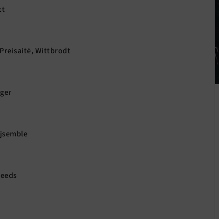
tt
 Preisaitė, Wittbrodt
ger
Ojsemble
Reeds