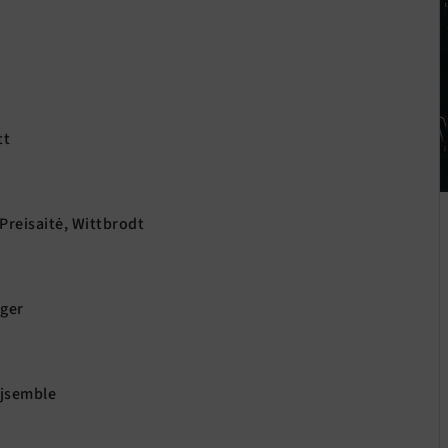
tt
 Preisaitė, Wittbrodt
ger
Ojsemble