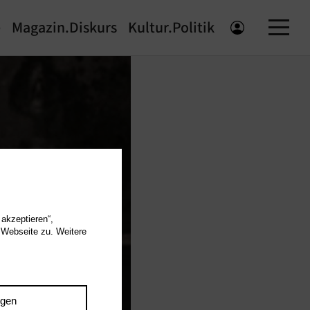
e
Magazin.Diskurs
Kultur.Politik
 akzeptieren“,
 Webseite zu. Weitere
ngen