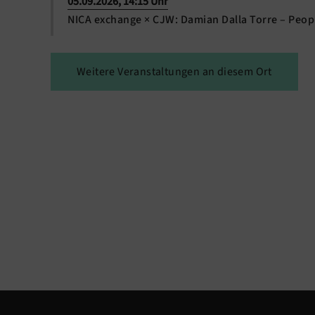
05.09.2026, 14:15 Uhr
NICA exchange × CJW: Damian Dalla Torre – Peop
Weitere Veranstaltungen an diesem Ort