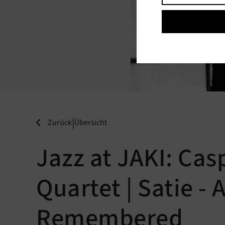
|
Zurück
Übersicht
Jazz at JAKI: Cas
Quartet | Satie - 
Remembered