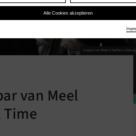
Alle Cookies akzeptieren
Impr
Caspar van Meel © Stefan Limburg 
par van Meel
A Time