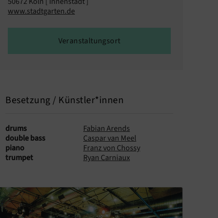
50672 Köln [ Innenstadt ]
www.stadtgarten.de
Veranstaltungsort
Besetzung / Künstler*innen
drums
Fabian Arends
double bass
Caspar van Meel
piano
Franz von Chossy
trumpet
Ryan Carniaux