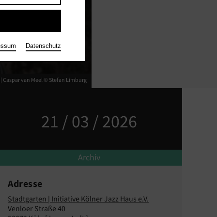
essum
Datenschutz
|
Caspar van Meel © Stefan Limburg
21 / 03 / 2026
Archiv
Adresse
Stadtgarten | Initiative Kölner Jazz Haus e.V.
Venloer Straße 40