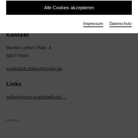
Sonja Grupe
Alle Cookies akzeptieren
Musik, Veranstalter
Impressum
Datenschutz
Kontakt
Martin-Luther-Platz 4
50677 Köln
suedstadt.leben@koeln.de
Links
lutherkirche-suedstadt.de/...