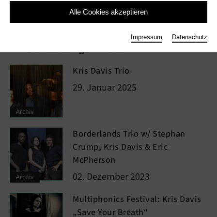
Alle Cookies akzeptieren
Impressum
Datenschutz
In Veranstaltungen wie ...
Kris Davis Trio
29. Januar 2025
Archiv
Borderlands Trio w/ Stephan
Crump, Kris Davis & Eric
McPherson
02. Dezember 2023
Archiv
Multiphonics Festival: Kris Davis
„Save Your Breath“