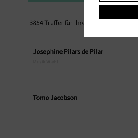
3854 Treffer für Ihre Suchanfrage gef
Josephine Pilars de Pilar
Musik
Wiehl
Tomo Jacobson