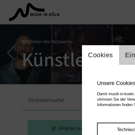
Mitglieder des Netzwerks
Einstel
Künstler.Musi
Cookies
Ein
Unsere Cookie
Damit musik-in-koeln.
stimmen Sie der Verw
Informationen finden 
Mitglied werden
Technisc